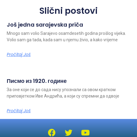
Slični postovi
Još jedna sarajevska priča
Mnogo sam volio Sarajevo osamdesetih godina prošlog vijeka.
Volio sam ga tada, kada sam u njemu živio, a kako vrijeme
Pročitaj Još
Писмо из 1920. године
За оне који се до сада нису упознали са овом кратком
приповјетком Иве Андрића, а који су спремни да одвоје
Pročitaj Još