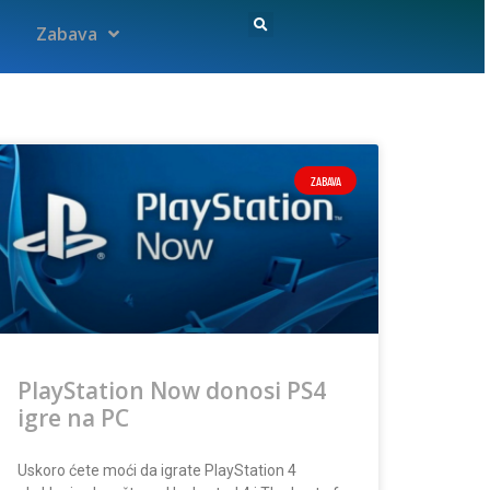
Zabava
ZABAVA
PlayStation Now donosi PS4
igre na PC
Uskoro ćete moći da igrate PlayStation 4