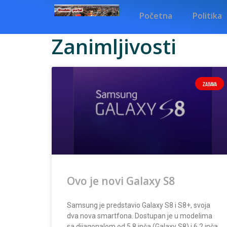
Početna
Politika
Zanimljivosti
ZABAVA
Ovo je novi Galaxy S8
Samsung je predstavio Galaxy S8 i S8+, svoja
dva nova smartfona. Dostupan je u modelima
sa dijagonalom od 5,8 inča (Galaxy S8) i 6,2 inča