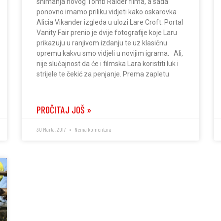
snimanja novog Tomb Raider filma, a sada
ponovno imamo priliku vidjeti kako oskarovka
Alicia Vikander izgleda u ulozi Lare Croft. Portal
Vanity Fair prenio je dvije fotografije koje Laru
prikazuju u ranjivom izdanju te uz klasičnu
opremu kakvu smo vidjeli u novijim igrama. Ali,
nije slučajnost da će i filmska Lara koristiti luk i
strijele te čekić za penjanje. Prema zapletu
PROČITAJ JOŠ »
30 Marta, 2017
Nema komentara