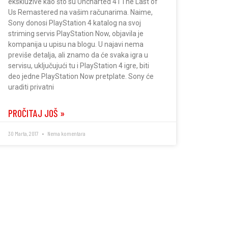
ekskluzive kao što su Uncharted 4 i The Last of
Us Remastered na vašim računarima. Naime,
Sony donosi PlayStation 4 katalog na svoj
striming servis PlayStation Now, objavila je
kompanija u upisu na blogu. U najavi nema
previše detalja, ali znamo da će svaka igra u
servisu, uključujući tu i PlayStation 4 igre, biti
deo jedne PlayStation Now pretplate. Sony će
uraditi privatni
PROČITAJ JOŠ »
30 Marta, 2017
Nema komentara