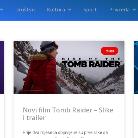
Društvo
Kultura
Sport
Privreda
ZABAVA
Novi film Tomb Raider – Slike
i trailer
Prije dva mjeseca objavljene su prve slike sa