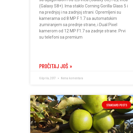
(Galaxy S8+). Ima staklo Corning Gorilla Glass 5 i
na prednjoj i na zadnjoj strani. Opremljeni su
kamerama od 8 MP F 1.7 sa automatskim
zumiranjem sa prednje strane, i Dual Pixel
kamerom od 12 MP F1.7 sa zadnje strane. Prvi
su telefoni sa premium
PROČITAJ JOŠ »
6 Aprila, 2017
Nema komentara
STANDARD POSTS