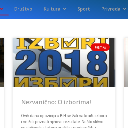
Društvo
Kultura
Sport
Privreda
POLITIKA
Nezvanično: O izborima!
Ovih dana opozicija u BiH se žali na krađu izbora
i ne želi priznati njihove rezultate. Nešto slično
se dešavalo i tokom prošlih, i predprošlih, i