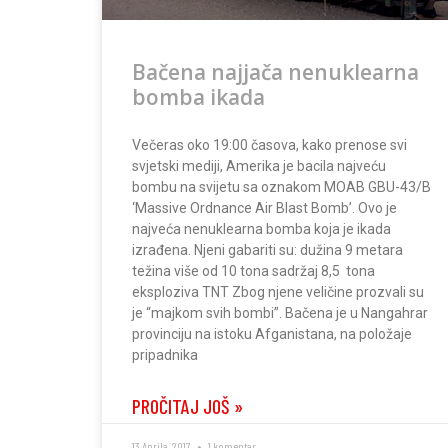
Bačena najjača nenuklearna
bomba ikada
Večeras oko 19:00 časova, kako prenose svi
svjetski mediji, Amerika je bacila najveću
bombu na svijetu sa oznakom MOAB GBU-43/B
‘Massive Ordnance Air Blast Bomb’. Ovo je
najveća nenuklearna bomba koja je ikada
izrađena. Njeni gabariti su: dužina 9 metara
težina više od 10 tona sadržaj 8,5 tona
eksploziva TNT Zbog njene veličine prozvali su
je “majkom svih bombi”. Bačena je u Nangahrar
provinciju na istoku Afganistana, na položaje
pripadnika
PROČITAJ JOŠ »
13 Aprila, 2017
1 komentar