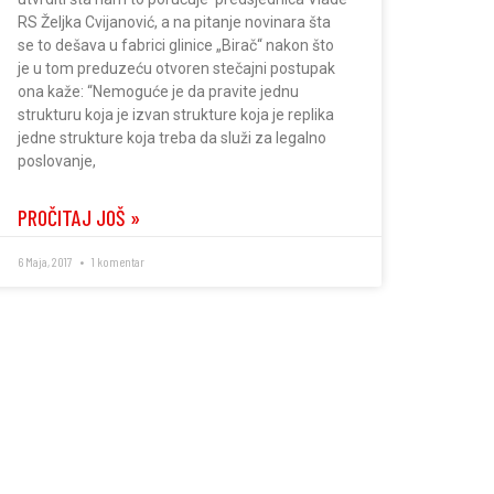
RS Željka Cvijanović, a na pitanje novinara šta
se to dešava u fabrici glinice „Birač“ nakon što
je u tom preduzeću otvoren stečajni postupak
ona kaže: “Nemoguće je da pravite jednu
strukturu koja je izvan strukture koja je replika
jedne strukture koja treba da služi za legalno
poslovanje,
PROČITAJ JOŠ »
6 Maja, 2017
1 komentar