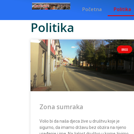
Početna
Politika
Politika
BROD
Zona sumraka
Volio bi da naša djeca žive u društvu koje je
sigurno, da imamo državu bez obzira na njeno
uređenje i ime. Na žalost društvo u kome živimo