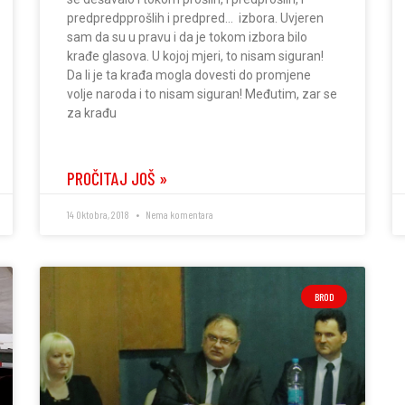
predpredpprošlih i predpred… izbora. Uvjeren
sam da su u pravu i da je tokom izbora bilo
krađe glasova. U kojoj mjeri, to nisam siguran!
Da li je ta krađa mogla dovesti do promjene
volje naroda i to nisam siguran! Međutim, zar se
za krađu
PROČITAJ JOŠ »
14 Oktobra, 2018
Nema komentara
BROD