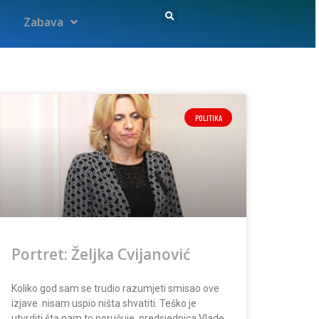
Zabava
POLITIKA
Portret: Željka Cvijanović
Koliko god sam se trudio razumjeti smisao ove
izjave nisam uspio ništa shvatiti. Teško je
utvrditi šta nam to poručuje predsjednica Vlade