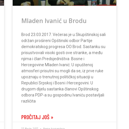
Mladen Ivanić u Brodu
Brod 23.03.2017. Večeras je u Skupštinskoj sali
održan prošireni Opštinski odbor Partije
demokratskog progresa OO Brod. Sastanku su
prisustvovali visoki gosti ove stranke, a među
njima i član Predsjedništva Bosne i
Hercegovine Mladen Ivanić. U opuštenoj
atmosferi prisutni su mogli da se, iz prve ruke
upoznaju o trenutnoj političkoj situaciji u
Republici Srpskoj i Bosni i Hercegovini. U
drugom dijelu sastanka članovi Opštinskog
odbora PDP-a su gospodinu Ivaniću postavljali
različita
PROČITAJ JOŠ »
23 Marta, 2017
Nema komentara