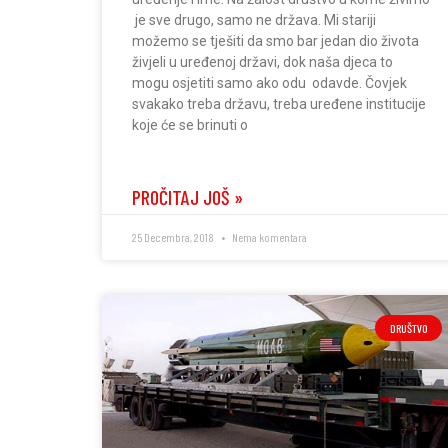
je sve drugo, samo ne država. Mi stariji
možemo se tješiti da smo bar jedan dio života
živjeli u uređenoj državi, dok naša djeca to
mogu osjetiti samo ako odu odavde. Čovjek
svakako treba državu, treba uređene institucije
koje će se brinuti o
PROČITAJ JOŠ »
25 Decembra, 2018
Nema komentara
DRUŠTVO