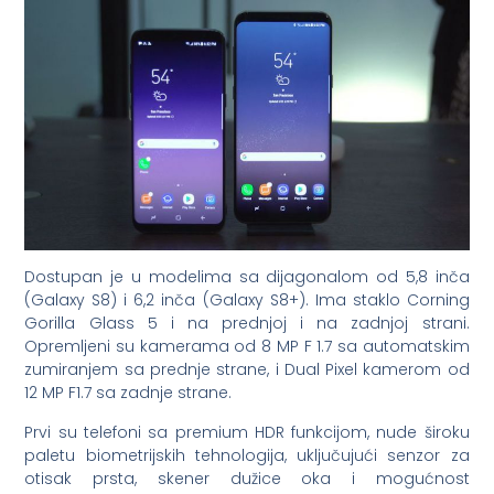
Dostupan je u modelima sa dijagonalom od 5,8 inča
(Galaxy S8) i 6,2 inča (Galaxy S8+). Ima staklo Corning
Gorilla Glass 5 i na prednjoj i na zadnjoj strani.
Opremljeni su kamerama od 8 MP F 1.7 sa automatskim
zumiranjem sa prednje strane, i Dual Pixel kamerom od
12 MP F1.7 sa zadnje strane.
Prvi su telefoni sa premium HDR funkcijom, nude široku
paletu biometrijskih tehnologija, uključujući senzor za
otisak prsta, skener dužice oka i mogućnost