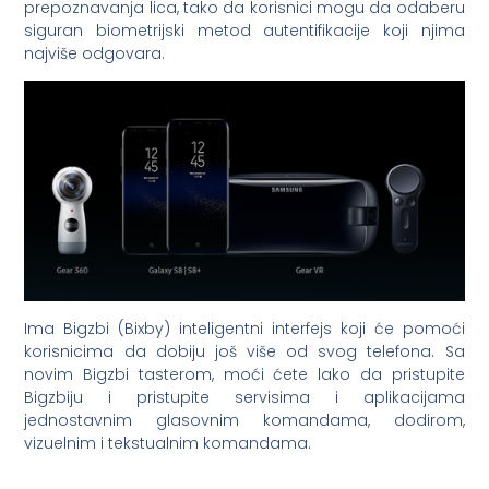
prepoznavanja lica, tako da korisnici mogu da odaberu
siguran biometrijski metod autentifikacije koji njima
najviše odgovara.
Ima Bigzbi (Bixby) inteligentni interfejs koji će pomoći
korisnicima da dobiju još više od svog telefona. Sa
novim Bigzbi tasterom, moći ćete lako da pristupite
Bigzbiju i pristupite servisima i aplikacijama
jednostavnim glasovnim komandama, dodirom,
vizuelnim i tekstualnim komandama.