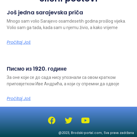
Još jedna sarajevska priča
Mnogo sam volio Sarajevo osamdesetih godina prošlog vijeka.
Volio sam ga tada, kada sam u njemu živio, a kako vrijeme
Pročitaj Još
Писмо из 1920. године
За оне који се до сада нису упознали са овом кратком
приповјетком Иве Андрића, а који су спремни да одвоје
Pročitaj Još
@2023, Brodski-portal.com, Sva prava zadržana