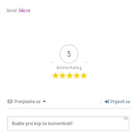
Izvor:
blic.rs
5
Article Rating
Pretplatite se
Prijaviti se
150