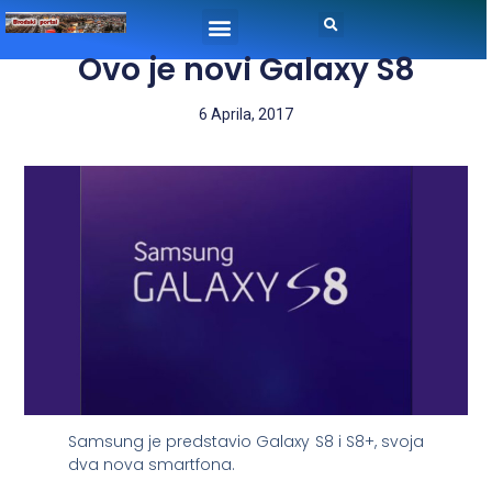
Ovo je novi Galaxy S8
6 Aprila, 2017
Samsung je predstavio Galaxy S8 i S8+, svoja
dva nova smartfona.